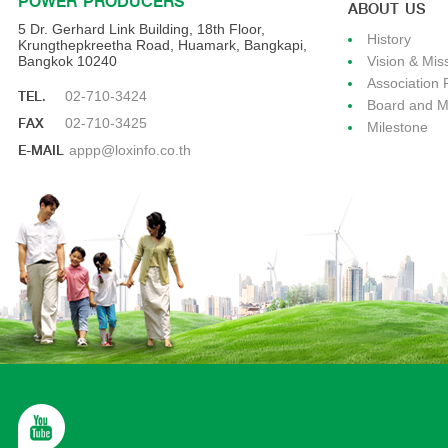
POWER PRODUCERS
ABOUT US
5 Dr. Gerhard Link Building, 18th Floor,
History
Krungthepkreetha Road, Huamark, Bangkapi,
Bangkok 10240
Vision & Mis
Association 
TEL.
02-710-3424
Board and 
FAX
02-710-3425
Milestone
E-MAIL
appp@loxinfo.co.th